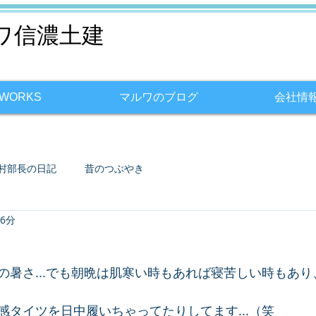
ワ信濃土建
WORKS
マルワのブログ
会社情
村部長の日記
昔のつぶやき
 6分
の暑さ...でも朝晩は肌寒い時もあれば寝苦しい時もあ
感タイツを日中履いちゃってたりしてます...（笑