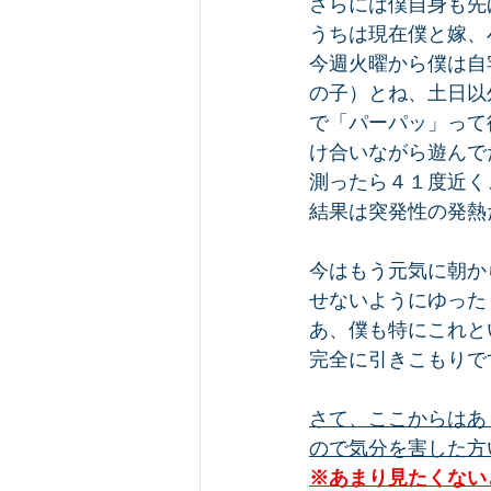
さらには僕自身も先
うちは現在僕と嫁、
今週火曜から僕は自
の子）とね、土日以
で「パーパッ」って
け合いながら遊んで
測ったら４１度近く
結果は突発性の発熱
今はもう元気に朝か
せないようにゆった
あ、僕も特にこれと
完全に引きこもりで
さて、ここからはあ
ので気分を害した方い
※あまり見たくない