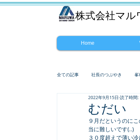
株式会社マル
Home
全ての記事
社長のつぶやき
峯
2022年9月15日
読了時間:
むだい
９月だというのにこ
当に難しいです(..)
３０度超えで薄い冷