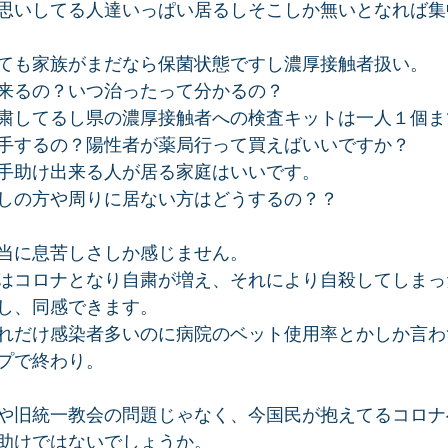
思いしてる人達いっぱい居るしそこしか無いとなれば集
ても家族がまだなら保菌状態ですし濃厚接触者扱い。
来るの？いつ治ったって分かるの？
粛してるし県の濃厚接触者への検査キットは一人１個ま
手するの？陽性者が薬局行って買えばいいですか？
手助け出来る人が居る家庭はいいです。
しの方や周りに居ない方はどうするの？？
当に息苦しさしか感じません。
はコロナとなり自粛が増え、それにより自殺してしまっ
し、同感できます。
れだけ感染者多いのに病院のベット使用率とかしか言わ
プで終わり。
や旧統一教会の問題じゃなく、今国民が抱えてるコロナ
助けではないでしょうか。