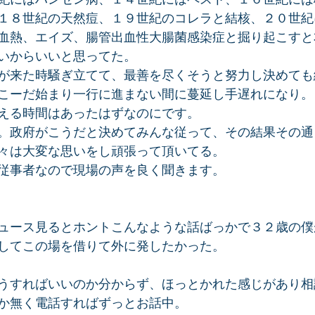
１８世紀の天然痘、１９世紀のコレラと結核、２０世紀
血熱、エイズ、腸管出血性大腸菌感染症と掘り起こすと
いからいいと思ってた。
が来た時騒ぎ立てて、最善を尽くそうと努力し決めても
こーだ始まり一行に進まない間に蔓延し手遅れになり。
える時間はあったはずなのにです。
。政府がこうだと決めてみんな従って、その結果その通
々は大変な思いをし頑張って頂いてる。
従事者なので現場の声を良く聞きます。
ュース見るとホントこんなような話ばっかで３２歳の僕
してこの場を借りて外に発したかった。
うすればいいのか分からず、ほっとかれた感じがあり相
か無く電話すればずっとお話中。