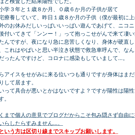
ほど検査した結果陽性でした。
小学３年と１歳８か月、０歳６か月の子供が居て
宅療養していて、昨日１歳８か月の子供（僕が最初に上
外のお休みだしいっぱいいっぱい遊んであげて、ニコニ
後付いてきて「ンンー！」って抱っこせがんで来て凄い
たんですが、夜になり急に息苦しくなり、身体が硬直し
、これはやばいと思い半泣き状態で救急車呼んで、なん
だったんですけど、コロナに感染もしていまして...。
らアイスをせがみに来る位いつも通りですが身体はまだ
りして居ます。
いって具合が悪いとかはないですよ？ですが陽性は陽性
す。
くまで個人の意見でブログだからこそ包み隠さず自由に
らしたらすみません...。
という方は区切り線までスキップお願いします。