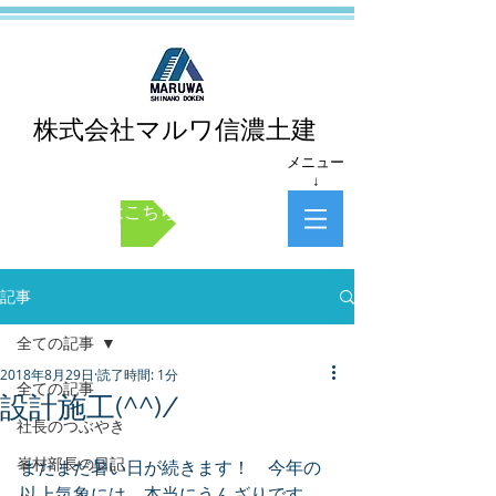
株式会社マルワ信濃土建
メニュー
↓
お問い合わせはこちら
記事
全ての記事
2018年8月29日
読了時間: 1分
全ての記事
設計施工(^^)/
社長のつぶやき
峯村部長の日記
まだまだ暑い日が続きます！　今年の
以上気象には、本当にうんざりです