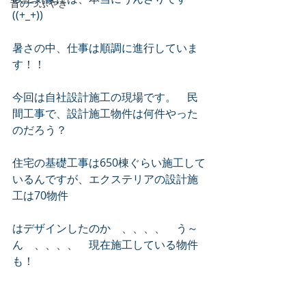
昔のつぶやき
((+_+))
暑さの中、仕事は順調に進行していま
す！！
今回は自社設計施工の現場です。　民
間工事で、設計施工物件は何件やった
のだろう？
住宅の基礎工事は650棟ぐらい施工して
いるんですが、エクステリアの設計施
工は70物件
はデザインしたのか　、、、、　う～
ん　、、、、　現在施工している物件
も！