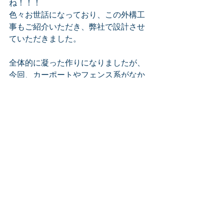
ね！！！
色々お世話になっており、この外構工
事もご紹介いただき、弊社で設計させ
ていただきました。
全体的に凝った作りになりましたが、
今回、カーポートやフェンス系がなか
ったので、
見た目より安価におさまっておりま
す。
とは言え三桁工事にはかわりありませ
んが、外構工事で一番金額がかかって
くるのはやはり
カーポートやフェンス等のアルミ系の
商品だと思います。
これを他に回すとかなり凝った意匠の
お庭やアプローチが作成できます。
今回は一例として最適なモデルとして