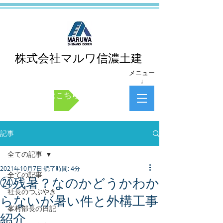
株式会社マルワ信濃土建
メニュー
↓
お問い合わせはこちら
記事
全ての記事
2021年10月7日
読了時間: 4分
全ての記事
㉔残暑？なのかどうかわか
社長のつぶやき
らないが暑い件と外構工事
峯村部長の日記
紹介