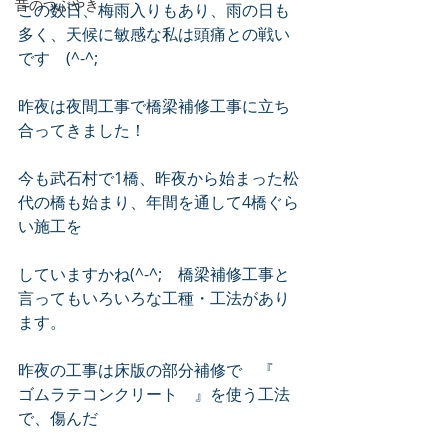
昔のつぶやき
この数日、梅雨入りもあり、雨の日も
多く、天候に敏感な私は頭痛との戦い
です　(^-^;　
昨夜は夜間工事で橋梁補修工事に立ち
合ってきました！　
今も武石村で1橋、昨夜から始まった松
代の橋も始まり、年間を通して4橋ぐら
い施工を　
していますかね(^-^;　橋梁補修工事と
言ってもいろいろな工種・工法があり
ます。
昨夜の工事は床版の部分補修で　『　
ゴムラテコンクリート　』を使う工法
で、傷んだ　