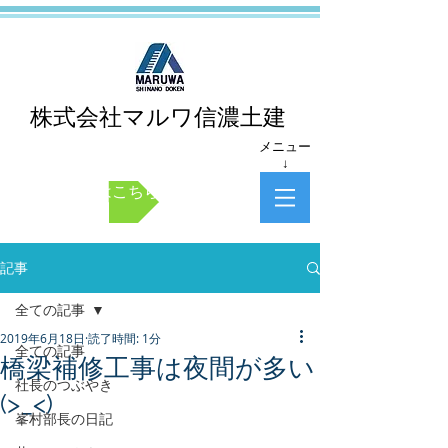
株式会社マルワ信濃土建
メニュー
↓
お問い合わせはこちら
記事
全ての記事
2019年6月18日
読了時間: 1分
全ての記事
橋梁補修工事は夜間が多い
社長のつぶやき
(>_<)
峯村部長の日記