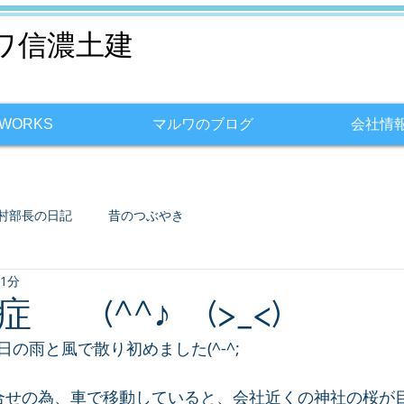
ワ信濃土建
WORKS
マルワのブログ
会社情
村部長の日記
昔のつぶやき
 1分
 (^^♪ (>_<)
の雨と風で散り初めました(^-^;　
合せの為、車で移動していると、会社近くの神社の桜が