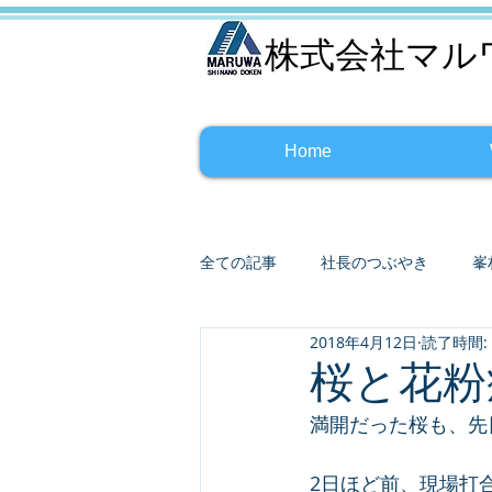
株式会社マル
Home
全ての記事
社長のつぶやき
峯
2018年4月12日
読了時間:
桜と花粉症
満開だった桜も、先日
2日ほど前、現場打