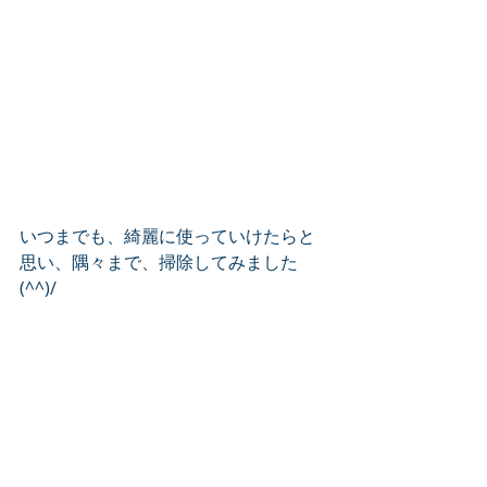
いつまでも、綺麗に使っていけたらと
思い、隅々まで、掃除してみました
(^^)/
長く続けていけるよう、サボらず頑張
るつもりです！！
9月も忙しそうですが、1歩ずつ、しっ
かりと進もう！