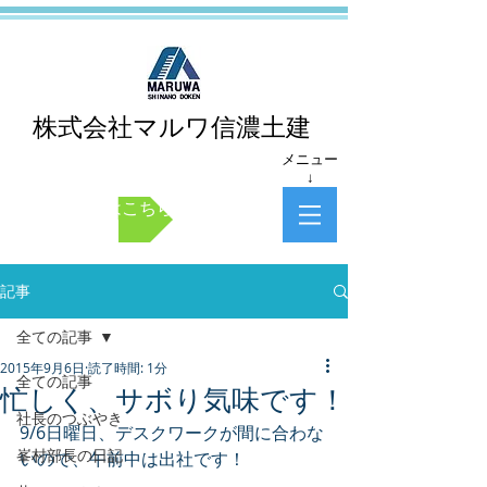
株式会社マルワ信濃土建
メニュー
↓
お問い合わせはこちら
記事
全ての記事
2015年9月6日
読了時間: 1分
全ての記事
忙しく、サボり気味です！
社長のつぶやき
9/6日曜日、デスクワークが間に合わな
峯村部長の日記
いので、午前中は出社です！