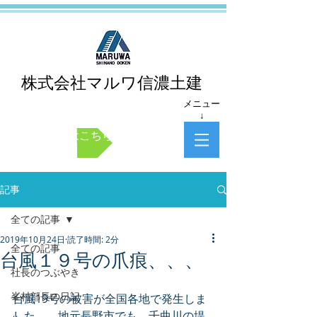
株式会社マルワ信濃土建
メニュー
↓
お問い合わせはこちら
記事
全ての記事
2019年10月24日
読了時間: 2分
全ての記事
台風１９号の爪痕、、、
社長のつぶやき
峯村部長の日記
台風19号の被害が全国各地で発生しま
した。　地元長野市でも、千曲川の堤