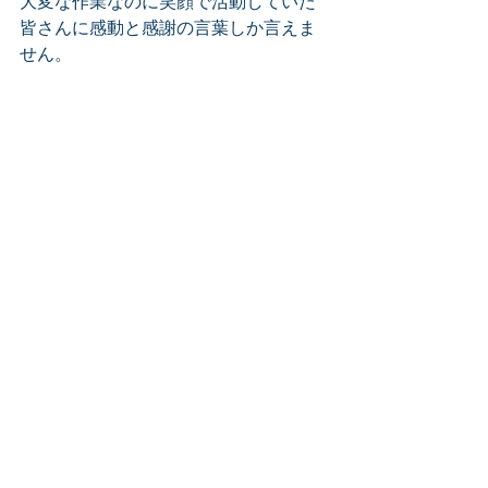
大変な作業なのに笑顔で活動していた
皆さんに感動と感謝の言葉しか言えま
せん。
一緒に荷台に乗って作業してくれた千
葉県の丸山君、ありがとう！　ラガー
マンだけあって
パワフルだったよ。　また、何処かで
逢えるといいですね。
翌日は、流出土砂の撤去作業に行き、2
ｔダンプで8台の土砂処分をしました。
まだまだ被災地には大量のゴミや土砂
があります。　会社としても少しでも
復興支援と
復旧作業に関われたらと思います。　