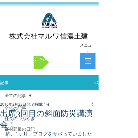
株式会社マルワ信濃土建
メニュー
↓
お問い合わせはこちら
記事
全ての記事
2016年2月23日
読了時間: 1分
全ての記事
出席3回目の斜面防災講演
社長のつぶやき
会！
峯村部長の日記
約、1ヶ月、ブログをサボっていました