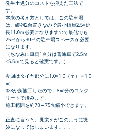
発生土処分のコストを抑えた工法で
す。
本来の考え方としては、この駐車場
は、縦列2台置きなので最小幅員2.5×延
長11.0ｍ必要になりますので最低でも
25㎡から30㎡の駐車場スペースが必要
になります。
（ちなみに車両1台分は普通車で2.5ｍ
×5.5ｍで見ると確実です。）
今回はタイヤ部分に1.0×1.0（ｍ）＝1.0
㎡
を8か所施工したので、8㎡分のコンク
リートで済みます。
施工範囲を約70～75％縮小できます。
正直に言うと、見栄えがこのように微
妙になってはしまいます。。。。