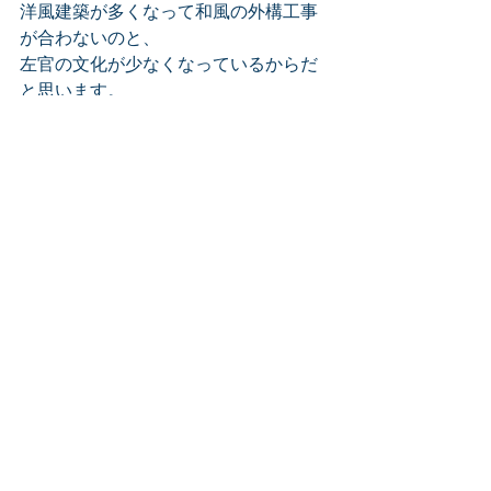
洋風建築が多くなって和風の外構工事
が合わないのと、
左官の文化が少なくなっているからだ
と思います。
モダン（？）としてこう言った和のテ
イストを大切に工事に組み込んでいま
す。
「近代に和を強調する」のではなく、
「和と近代の協調する施工」を目指し
ていきたいです。（難題）
おわり！
峯村部長の日記