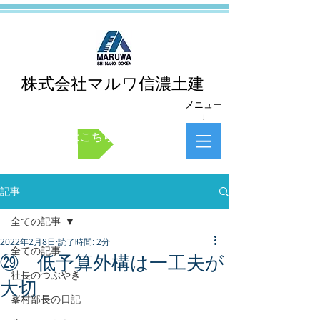
株式会社マルワ信濃土建
メニュー
↓
お問い合わせはこちら
記事
全ての記事
2022年2月8日
読了時間: 2分
全ての記事
㉙ 低予算外構は一工夫が
社長のつぶやき
大切
峯村部長の日記